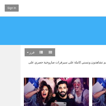
Sign In
فرز
لليثي وسارة درزاوي وحازم ايهاب وهنا غنيم تشاهدون ونسني كاملة على سيرفرات صاروخية حصري على