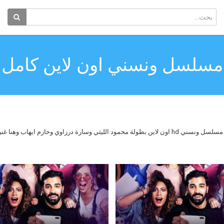
مسلسل ونسني اون لاين كامل
مسلسل ونسني يوتيوب بدون اعلانات شاهد الدراما والتشويق في مسلسل ونسني hd اون لاين بطولة محمود ا