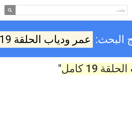
ج البحث:
عمر ودياب الحلقة 19 كامل
قة 19 كامل
"